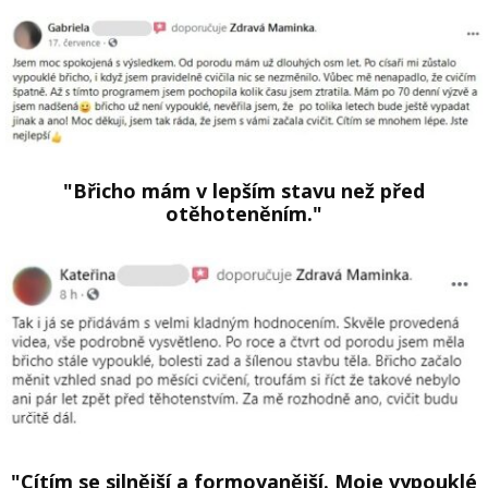
"Břicho mám v lepším stavu než před
otěhoteněním."
"Cítím se silnější a formovanější. Moje vypouklé