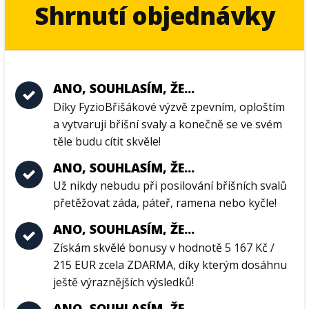
Shrnutí objednávky
ANO, SOUHLASÍM, ŽE...
Díky FyzioBřišákové výzvě zpevním, oploštím
a vytvaruji břišní svaly a konečně se ve svém
těle budu cítit skvěle!
ANO, SOUHLASÍM, ŽE...
Už nikdy nebudu při posilování břišních svalů
přetěžovat záda, páteř, ramena nebo kyčle!
ANO, SOUHLASÍM, ŽE...
Získám skvělé bonusy v hodnotě 5 167 Kč /
215 EUR zcela ZDARMA, díky kterým dosáhnu
ještě výraznějších výsledků!
ANO, SOUHLASÍM, ŽE...