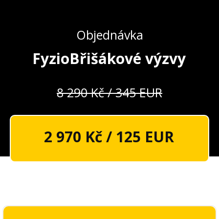
Objednávka
FyzioBřišákové výzvy
8 290 Kč / 345 EUR
2 970 Kč / 125 EUR