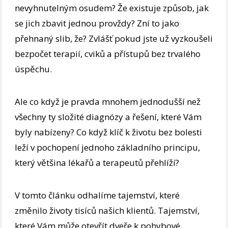
nevyhnutelným osudem? Že existuje způsob, jak
se jich zbavit jednou provždy? Zní to jako
přehnaný slib, že? Zvlášť pokud jste už vyzkoušeli
bezpočet terapií, cviků a přístupů bez trvalého
úspěchu.
Ale co když je pravda mnohem jednodušší než
všechny ty složité diagnózy a řešení, které Vám
byly nabízeny? Co když klíč k životu bez bolesti
leží v pochopení jednoho základního principu,
který většina lékařů a terapeutů přehlíží?
V tomto článku odhalíme tajemství, které
změnilo životy tisíců našich klientů. Tajemství,
které Vám může otevřít dveře k pohybové