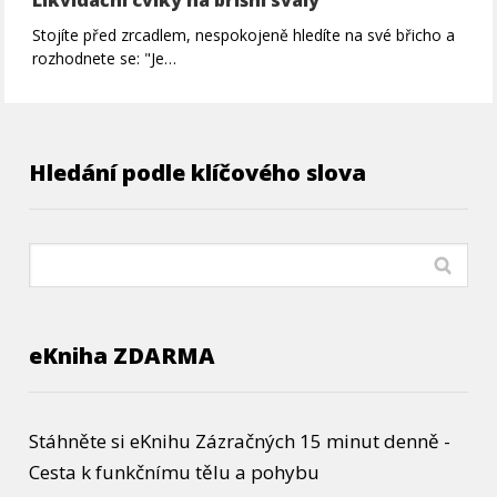
Likvidační cviky na břišní svaly
Stojíte před zrcadlem, nespokojeně hledíte na své břicho a
rozhodnete se: "Je…
Hledání podle klíčového slova
eKniha ZDARMA
Stáhněte si eKnihu Zázračných 15 minut denně -
Cesta k funkčnímu tělu a pohybu