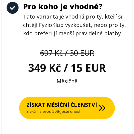
Pro koho je vhodné?
Tato varianta je vhodná pro ty, kteří si
chtějí FyzioKlub vyzkoušet, nebo pro ty,
kdo preferují menší pravidelné platby.
697 Kč / 30 EUR
349 Kč / 15 EUR
Měsíčně
ZÍSKAT MĚSÍČNÍ ČLENSTVÍ
S akční slevou 50% ještě dnes!