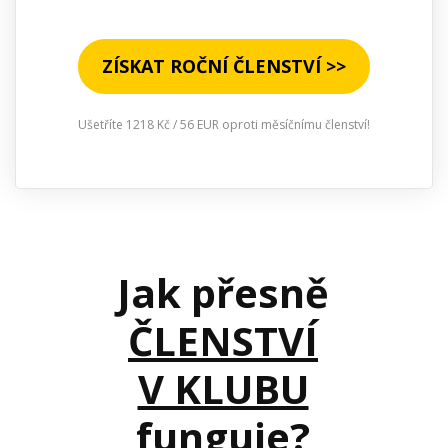
ZÍSKAT ROČNÍ ČLENSTVÍ >>
Ušetříte 1218 Kč / 56 EUR oproti měsíčnímu členství!
Jak přesně
ČLENSTVÍ
V KLUBU
funguje?