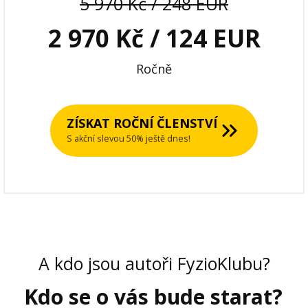
5 970 Kč / 248 EUR
2 970 Kč / 124 EUR
Ročně
ZÍSKAT ROČNÍ ČLENSTVÍ
S akční slevou 50% ještě dnes!
A kdo jsou autoři FyzioKlubu?
Kdo se o vás bude starat?