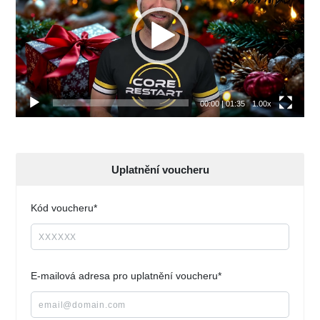
00:00
|
01:35
1.00x
Uplatnění voucheru
Kód voucheru*
E-mailová adresa pro uplatnění voucheru*