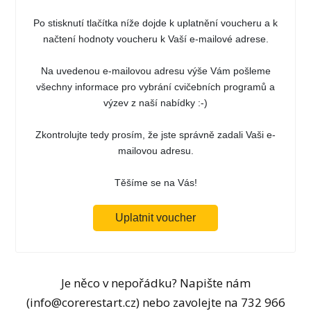
Po stisknutí tlačítka níže dojde k uplatnění voucheru a k
načtení hodnoty voucheru k Vaší e-mailové adrese.
Na uvedenou e-mailovou adresu výše Vám pošleme
všechny informace pro vybrání cvičebních programů a
výzev z naší nabídky :-)
Zkontrolujte tedy prosím, že jste správně zadali Vaši e-
mailovou adresu.
Těšíme se na Vás!
Uplatnit voucher
Je něco v nepořádku? Napište nám
(info@corerestart.cz) nebo zavolejte na 732 966