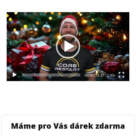
Video
přehrávač
00:00
|
01:17
1.00x
Máme pro Vás dárek zdarma