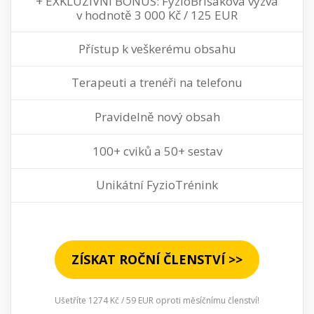
+ EXKLUZIVNÍ BONUS: FyzioBřišáková výzva
v hodnotě 3 000 Kč / 125 EUR
Přístup k veškerému obsahu
Terapeuti a trenéři na telefonu
Pravidelně nový obsah
100+ cviků a 50+ sestav
Unikátní FyzioTrénink
ZÍSKAT ROČNÍ ČLENSTVÍ >>
Ušetříte 1274 Kč / 59 EUR oproti měsíčnímu členství!