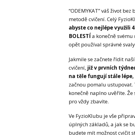
“ODEMYKAT” váš život bez bo
metodě cvičení. Celý FyzioK
abyste co nejlépe využili
BOLESTÍ
a konečně svému 
opět používal správné svaly
Jakmile se začnete řídit na
cvičení,
již v prvních týdne
na těle fungují stále lépe,
začnou pomalu ustupovat. 
konečně naplno uvěříte. Že 
pro vždy zbavíte.
Ve FyzioKlubu je vše připra
úplných základů, a jak se b
budete mít možnost cvičit st