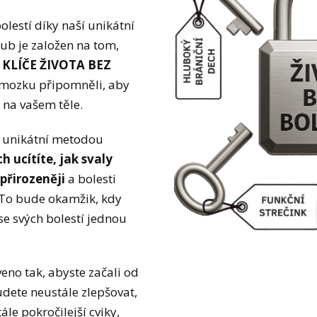
lestí díky naší unikátní
lub je založen na tom,
 4 KLÍČE ŽIVOTA BEZ
mozku připomněli, aby
 na vašem těle.
ší unikátní metodou
ch ucítíte, jak svaly
 přirozeněji
a bolesti
To bude okamžik, kdy
se svých bolestí jednou
veno tak, abyste začali od
udete neustále zlepšovat,
ále pokročilejší cviky,