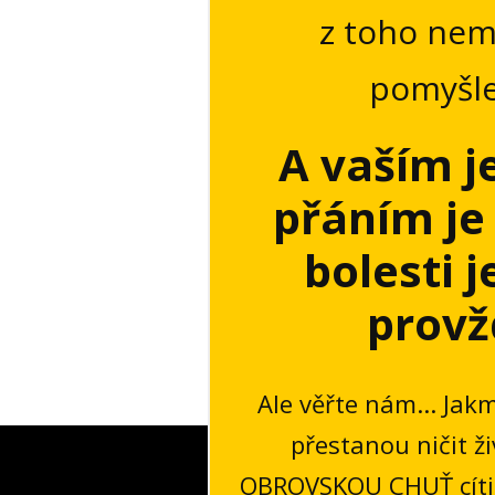
z toho nem
pomyšlen
A vaším 
přáním je 
bolesti 
provž
Ale věřte nám... Jak
přestanou ničit ž
OBROVSKOU CHUŤ cítit