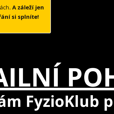
kách.
A záleží jen
řání si splníte!
AILNÍ PO
 vám FyzioKlub