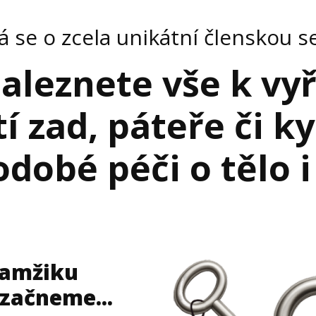
á se o zcela unikátní členskou sek
aleznete vše k vy
í zad, páteře či ky
dobé péči o tělo i
kamžiku
 začneme...