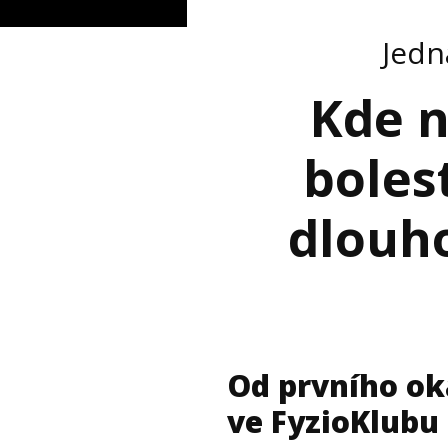
Jedn
Kde n
bolest
dlouho
Od prvního o
ve FyzioKlubu