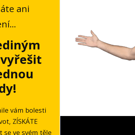
áte ani
í...
jediným
vyřešit
jednou
dy!
mile vám bolesti
ivot, ZÍSKÁTE
 se ve svém těle