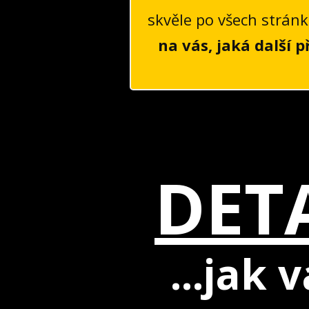
skvěle po všech strán
na vás, jaká další p
DET
...jak