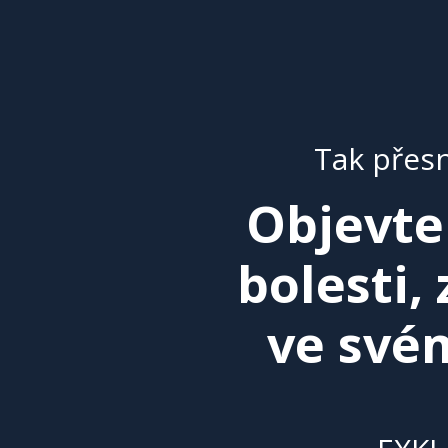
Tak přesn
Objevt
bolesti,
ve svém