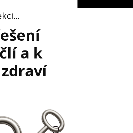
ci...
řešení
člí a k
 zdraví