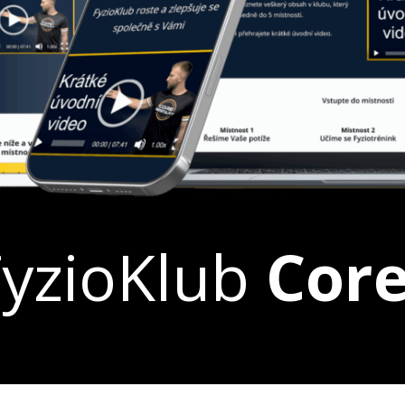
FyzioKlub
Core