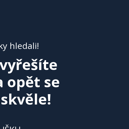
y hledali!
 vyřešíte
a opět se
 skvěle!