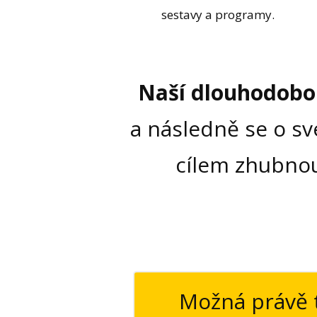
sestavy a programy.
Naší dlouhodobou 
a následně se o sv
cílem zhubnout
Možná právě t