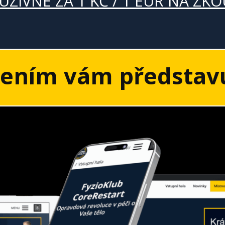
UZIVNĚ ZA 1 KČ / 1 EUR NA ZK
šením vám představ