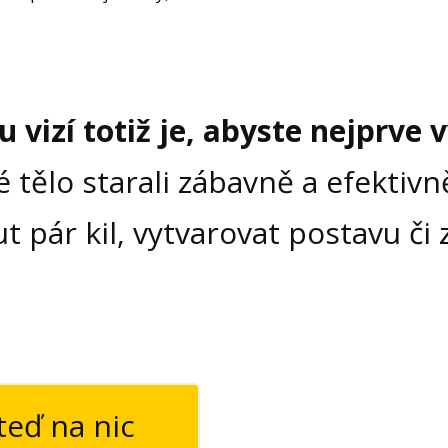
vizí totiž je, abyste nejprve vy
é tělo starali zábavně a efektivn
 pár kil, vytvarovat postavu či z
eď na nic