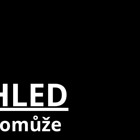
HLED
 pomůže