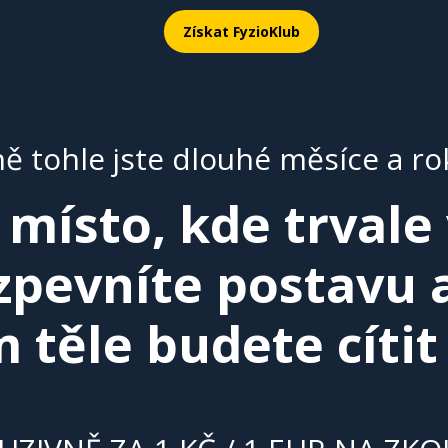
Získat FyzioKlub
ě tohle jste dlouhé měsíce a rok
e
místo, kde trvale
 zpevníte postavu 
 těle budete cítit