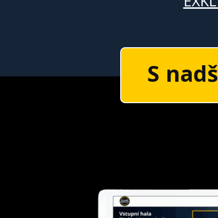
EXKL
S nad