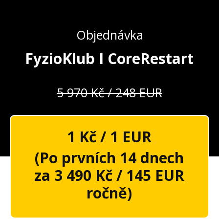
Objednávka
FyzioKlub I CoreRestart
5 970 Kč / 248 EUR
1 Kč / 1 EUR
(Po prvních 14 dnech
za 3 490 Kč / 145 EUR
ročně)