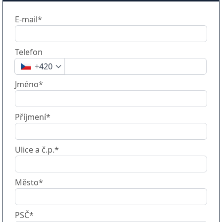
E-mail*
Telefon
+420
Jméno*
Příjmení*
Ulice a č.p.*
Město*
PSČ*