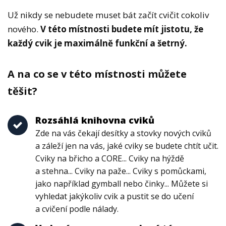
Už nikdy se nebudete muset bát začít cvičit cokoliv
nového.
V této místnosti budete mít jistotu, že
každý cvik je maximálně funkční a šetrný.
A na co se v této místnosti můžete
těšit?
Rozsáhlá knihovna cviků
Zde na vás čekají desítky a stovky nových cviků
a záleží jen na vás, jaké cviky se budete chtít učit.
Cviky na břicho a CORE... Cviky na hýždě
a stehna... Cviky na paže... Cviky s pomůckami,
jako například gymball nebo činky... Můžete si
vyhledat jakýkoliv cvik a pustit se do učení
a cvičení podle nálady.