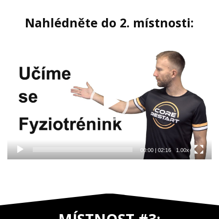
Nahlédněte do 2. místnosti:
Video
přehrávač
00:00
|
02:16
1.00x