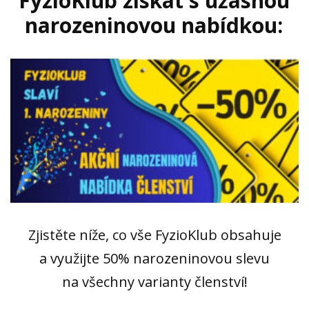
FyzioKlub získat s úžasnou
narozeninovou nabídkou:
Zjistěte níže, co vše FyzioKlub obsahuje
a využijte 50% narozeninovou slevu
na všechny varianty členství!