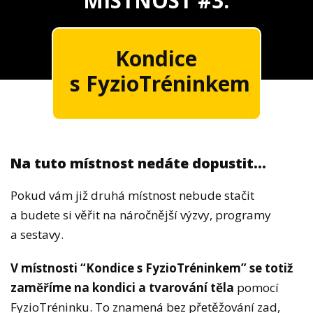
M
ÍSTNOST #3:
Kondice
s FyzioTréninkem
Na tuto místnost nedáte dopustit...
Pokud vám již druhá místnost nebude stačit
a budete si věřit na náročnější výzvy, programy
a sestavy.
V místnosti “Kondice s FyzioTréninkem” se totiž
zaměříme na kondici a tvarování těla
pomocí
FyzioTréninku. To znamená bez přetěžování zad,