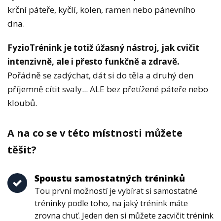
krční páteře, kyčlí, kolen, ramen nebo pánevního
dna.
FyzioTrénink je totiž úžasný nástroj, jak cvičit
intenzivně, ale i přesto funkčně a zdravě.
Pořádně se zadýchat, dát si do těla a druhý den
příjemně cítit svaly... ALE bez přetížené páteře nebo
kloubů.
A na co se v této místnosti můžete
těšit?
Spoustu samostatných tréninků
Tou první možností je vybírat si samostatné
tréninky podle toho, na jaký trénink máte
zrovna chuť. Jeden den si můžete zacvičit trénink