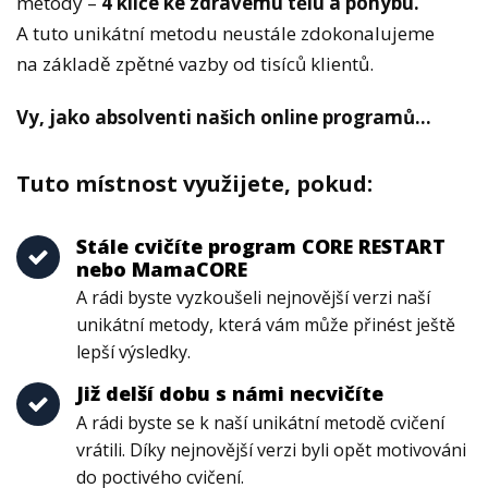
metody –
4 klíče ke zdravému tělu a pohybu.
A tuto unikátní metodu neustále zdokonalujeme
na základě zpětné vazby od tisíců klientů.
Vy, jako absolventi našich online programů...
Tuto místnost využijete, pokud:
Stále cvičíte program CORE RESTART
nebo MamaCORE
A rádi byste vyzkoušeli nejnovější verzi naší
unikátní metody, která vám může přinést ještě
lepší výsledky.
Již delší dobu s námi necvičíte
A rádi byste se k naší unikátní metodě cvičení
vrátili. Díky nejnovější verzi byli opět motivováni
do poctivého cvičení.