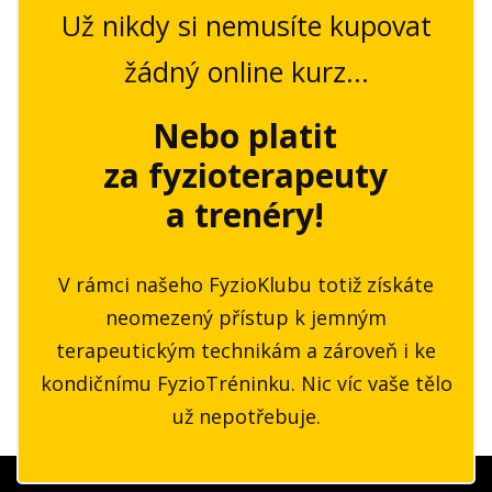
Už nikdy si nemusíte kupovat
Chcete cvičit stále nové a nové
cviky, sestavy, výzvy a programy?
žádný online kurz...
Tak to se nechte překvapit, co nového
Nebo platit
vás čeká!
za fyzioterapeuty
a trenéry!
V rámci našeho FyzioKlubu totiž získáte
neomezený přístup k jemným
terapeutickým technikám a zároveň i ke
kondičnímu FyzioTréninku. Nic víc vaše tělo
už nepotřebuje.