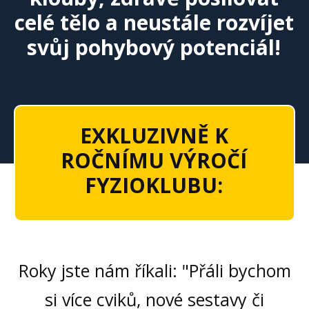
celé tělo a neustále rozvíjet
svůj pohybový potenciál!
EXKLUZIVNĚ
K
ROČNÍMU VÝROČÍ
FYZIOKLUBU:
Roky jste nám říkali: "Přáli bychom
si více cviků, nové sestavy či