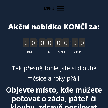
MENU
Akční nabídka KONČÍ za:
0
0
0
0
0
0
0
0
DNÍ
HODIN
MINUT
SEKUND
Tak přesně tohle jste si dlouhé
měsíce a roky přáli!
Objevte místo, kde můžete
pečovat o záda, páteř či
klouby, zdravě posilovat