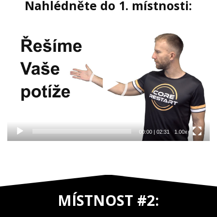
Nahlédněte do 1. místnosti:
Video
přehrávač
00:00
|
02:31
1.00x
M
ÍSTNOST #2: