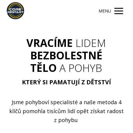
MENU
VRACÍME
LIDEM
BEZBOLESTNÉ
TĚLO
A POHYB
KTERÝ SI PAMATUJÍ Z DĚTSTVÍ
Jsme pohyboví specialisté a naše metoda 4
klíčů pomohla tisícům lidí opět získat radost
z pohybu